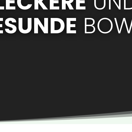
LECKERE
UN
ESUNDE
BOW