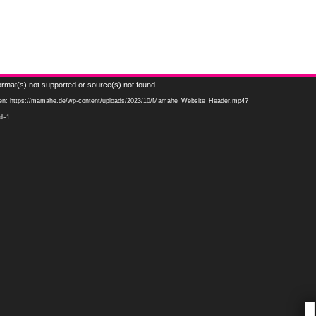
Video-
ormat(s) not supported or source(s) not found
Player
aden: https://mamahe.de/wp-content/uploads/2023/10/Mamahe_Website_Header.mp4?
d=1